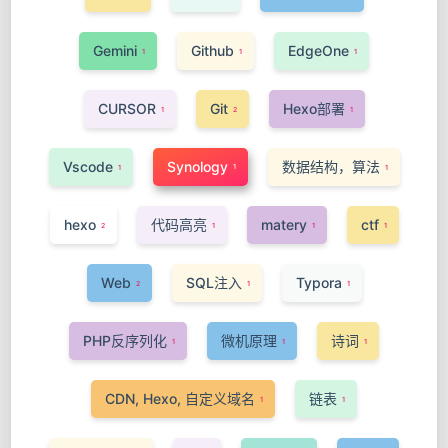
Gemini
Github
EdgeOne
1
1
1
CURSOR
Git
Hexo部署
1
2
1
Vscode
Synology
数据结构，算法
1
1
1
hexo
代码高亮
matery
ctf
2
1
1
1
Web
SQL注入
Typora
2
1
1
PHP反序列化
微机原理
诗词
1
1
1
CDN, Hexo, 自定义域名
链表
1
1