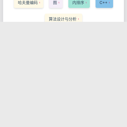
哈夫曼编码
图
内排序
C++
1
1
1
1
算法设计与分析
1
点击标签可查看对应文章