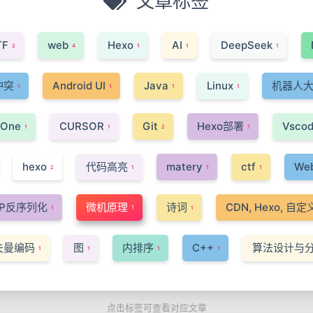
文章标签
TF
web
Hexo
AI
DeepSeek
2
4
1
1
1
冲突
Android UI
Java
Linux
机器人
1
1
1
1
eOne
CURSOR
Git
Hexo部署
Vsco
1
1
2
1
hexo
代码高亮
matery
ctf
We
2
1
1
1
HP反序列化
微机原理
诗词
CDN, Hexo, 自
1
1
1
夫曼编码
图
内排序
C++
算法设计与
1
1
1
1
点击标签可查看对应文章